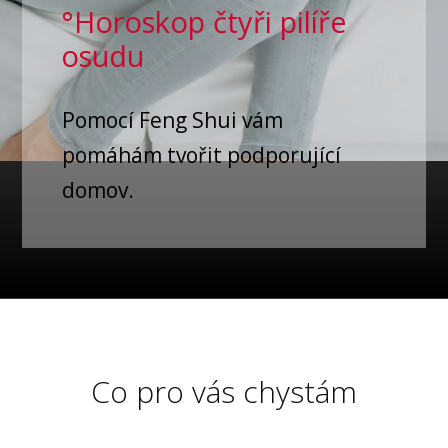
°Horoskop čtyři pilíře
osudu
Pomocí Feng Shui vám
pomáhám tvořit podporující
domov.
Co pro vás chystám