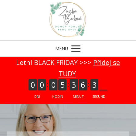
MENU
Letní BLACK FRIDAY >>>
Přidej se
2
TUDY
0
0
0
5
3
6
3
3
DNÍ
HODIN
MINUT
SEKUND