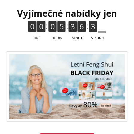
2
Vyjímečné nabídky jen
0
0
0
5
3
6
3
3
DNÍ
HODIN
MINUT
SEKUND