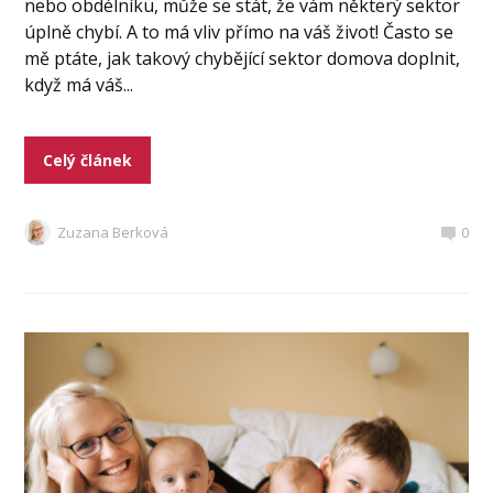
nebo obdélníku, může se stát, že vám některý sektor
úplně chybí. A to má vliv přímo na váš život! Často se
mě ptáte, jak takový chybějící sektor domova doplnit,
když má váš...
Celý článek
Zuzana Berková
0