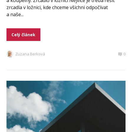
a koupelny. Zrcadlo v ložnici Nejvíce je třeba řešit
zrcadla v ložnici, kde chceme všichni odpočívat
a naše...
Celý článek
Zuzana Berková
0