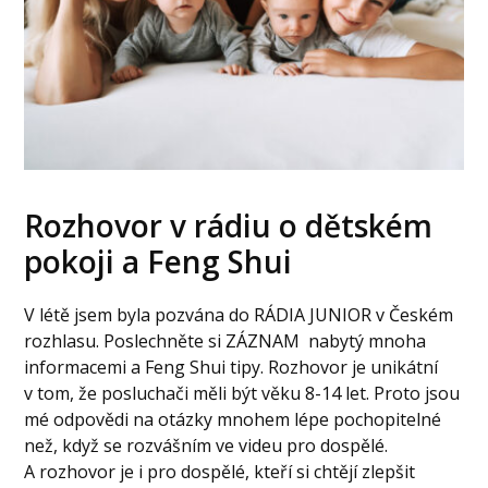
Rozhovor v rádiu o dětském
pokoji a Feng Shui
V létě jsem byla pozvána do RÁDIA JUNIOR v Českém
rozhlasu. Poslechněte si ZÁZNAM nabytý mnoha
informacemi a Feng Shui tipy. Rozhovor je unikátní
v tom, že posluchači měli být věku 8-14 let. Proto jsou
mé odpovědi na otázky mnohem lépe pochopitelné
než, když se rozvášním ve videu pro dospělé.
A rozhovor je i pro dospělé, kteří si chtějí zlepšit