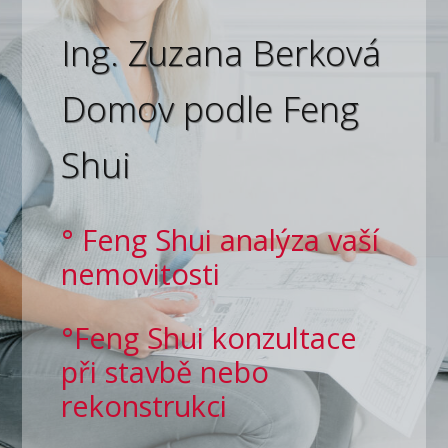
Ing. Zuzana Berková
Domov podle Feng
Shui
° Feng Shui analýza vaší
nemovitosti
°Feng Shui konzultace
při stavbě nebo
rekonstrukci