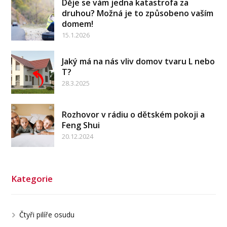
Děje se vám jedna katastrofa za
druhou? Možná je to způsobeno vaším
domem!
15.1.2026
Jaký má na nás vliv domov tvaru L nebo
T?
28.3.2025
Rozhovor v rádiu o dětském pokoji a
Feng Shui
20.12.2024
Kategorie
Čtyři pilíře osudu