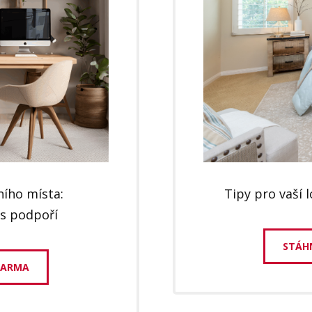
ního místa:
Tipy pro vaší 
ás podpoří
STÁH
DARMA