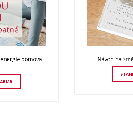
 energie domova
Návod na změ
STÁH
DARMA