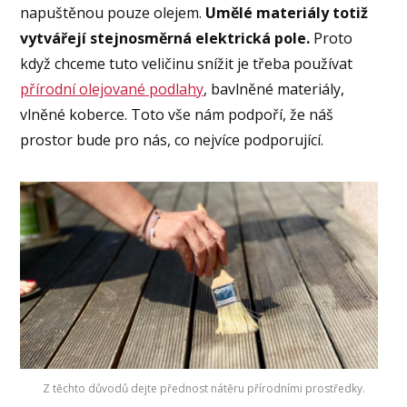
napuštěnou pouze olejem.
Umělé materiály totiž
vytvářejí stejnosměrná elektrická pole.
Proto
když chceme tuto veličinu snížit je třeba používat
přírodní olejované podlahy
, bavlněné materiály,
vlněné koberce. Toto vše nám podpoří, že náš
prostor bude pro nás, co nejvíce podporující.
Z těchto důvodů dejte přednost nátěru přírodními prostředky.