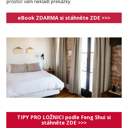
prostor vám nekladl překážky.
eBook ZDARMA si stáhněte ZDE >>>
TIPY PRO LOŽNICI podle Feng Shui si
stáhněte ZDE >>>