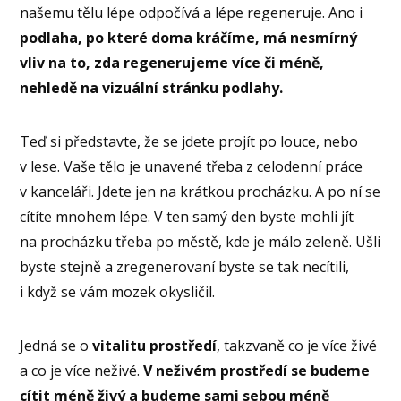
našemu tělu lépe odpočívá a lépe regeneruje. Ano i
podlaha, po které doma kráčíme, má nesmírný
vliv na to, zda regenerujeme více či méně,
nehledě na vizuální stránku podlahy.
Teď si představte, že se jdete projít po louce, nebo
v lese. Vaše tělo je unavené třeba z celodenní práce
v kanceláři. Jdete jen na krátkou procházku. A po ní se
cítíte mnohem lépe. V ten samý den byste mohli jít
na procházku třeba po městě, kde je málo zeleně. Ušli
byste stejně a zregenerovaní byste se tak necítili,
i když se vám mozek okysličil.
Jedná se o
vitalitu prostředí
, takzvaně co je více živé
a co je více neživé.
V neživém prostředí se budeme
cítit méně živý a budeme sami sebou méně