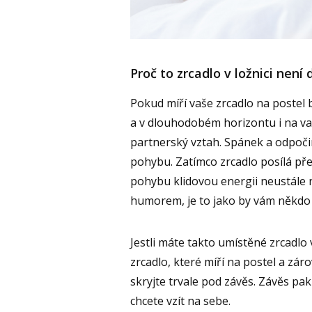
Proč to zrcadlo v ložnici není
Pokud míří vaše zrcadlo na postel 
a v dlouhodobém horizontu i na vaš
partnerský vztah. Spánek a odpočin
pohybu. Zatímco zrcadlo posílá př
pohybu klidovou energii neustále n
humorem, je to jako by vám někdo p
Jestli máte takto umístěné zrcadlo 
zrcadlo, které míří na postel a zár
skryjte trvale pod závěs. Závěs pak 
chcete vzít na sebe.