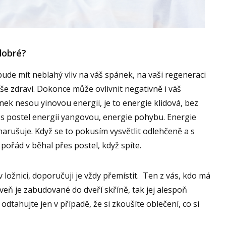
 dobré?
bude mít neblahý vliv na váš spánek, na vaši regeneraci
e zdraví. Dokonce může ovlivnit negativně i váš
ek nesou yinovou energii, je to energie klidová, bez
es postel energii yangovou, energie pohybu. Energie
arušuje. Když se to pokusím vysvětlit odlehčeně a s
ořád v běhal přes postel, když spíte.
v ložnici, doporučuji je vždy přemístit. Ten z vás, kdo má
oveň je zabudované do dveří skříně, tak jej alespoň
odtahujte jen v případě, že si zkoušíte oblečení, co si