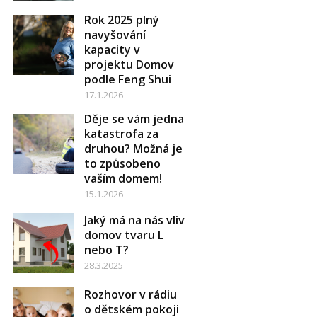
Rok 2025 plný
navyšování
kapacity v
projektu Domov
podle Feng Shui
17.1.2026
Děje se vám jedna
katastrofa za
druhou? Možná je
to způsobeno
vaším domem!
15.1.2026
Jaký má na nás vliv
domov tvaru L
nebo T?
28.3.2025
Rozhovor v rádiu
o dětském pokoji