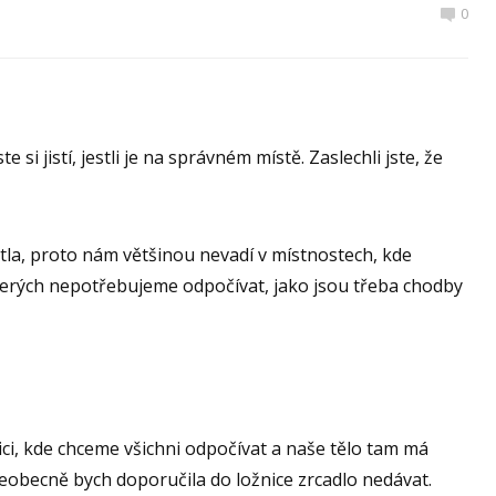
0
si jistí, jestli je na správném místě. Zaslechli jste, že
ětla, proto nám většinou nevadí v místnostech, kde
terých nepotřebujeme odpočívat, jako jsou třeba chodby
žnici, kde chceme všichni odpočívat a naše tělo tam má
obecně bych doporučila do ložnice zrcadlo nedávat.