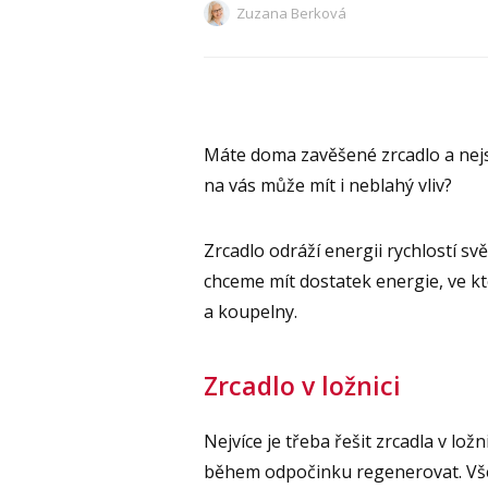
Zuzana Berková
Máte doma zavěšené zrcadlo a nejste 
na vás může mít i neblahý vliv?
Zrcadlo odráží energii rychlostí sv
chceme mít dostatek energie, ve k
a koupelny.
Zrcadlo v ložnici
Nejvíce je třeba řešit zrcadla v lo
během odpočinku regenerovat. Vše