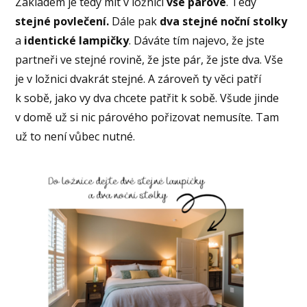
Základem je tedy mít v ložnici
vše párové
. Tedy
stejné povlečení.
Dále pak
dva stejné noční stolky
a
identické lampičky
. Dáváte tím najevo, že jste
partneři ve stejné rovině, že jste pár, že jste dva. Vše
je v ložnici dvakrát stejné. A zároveň ty věci patří
k sobě, jako vy dva chcete patřit k sobě. Všude jinde
v domě už si nic párového pořizovat nemusíte. Tam
už to není vůbec nutné.