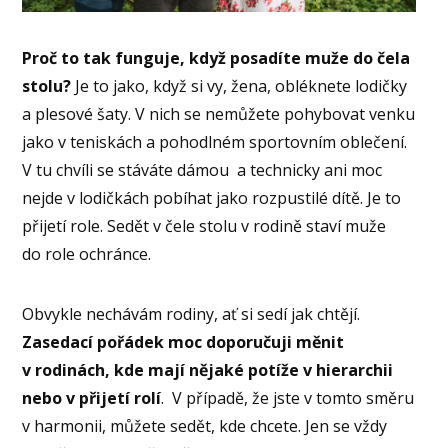
Proč to tak funguje, když posadíte muže do čela
stolu?
Je to jako, když si vy, žena, obléknete lodičky
a plesové šaty. V nich se nemůžete pohybovat venku
jako v teniskách a pohodlném sportovním oblečení.
V tu chvíli se stáváte dámou a technicky ani moc
nejde v lodičkách pobíhat jako rozpustilé dítě. Je to
přijetí role. Sedět v čele stolu v rodině staví muže
do role ochránce.
Obvykle nechávám rodiny, ať si sedí jak chtějí.
Zasedací pořádek moc doporučuji měnit
v rodinách, kde mají nějaké potíže v hierarchii
nebo v přijetí rolí
. V případě, že jste v tomto směru
v harmonii, můžete sedět, kde chcete. Jen se vždy