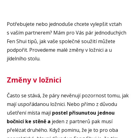
Potřebujete nebo jednoduše chcete vylepšit vztah
s vaším partnerem? Mám pro Vás pár jednoduchých
Fen Shui tipů, jak vaše společné soužití můžete
podpořit. Provedeme malé změny v ložnici a u
jídelního stolu.
Zm
ě
ny v lo
ž
nici
Často se stává, že páry nevěnují pozornost tomu, jak
mají uspořádanou ložnici. Nebo přímo z důvodu
ušetření místa mají
postel přisunutou jednou
bočnicí ke stěně a
jeden z partnerů pak musí
přelézat druhého. Když pominu, že je to pro oba