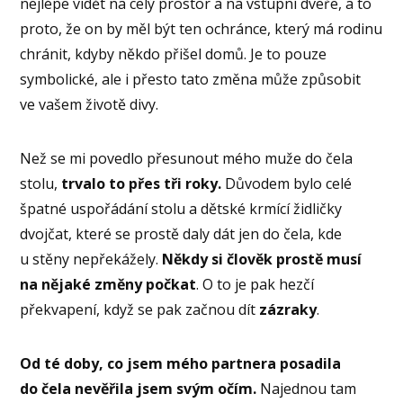
nejlépe vidět na celý prostor a na vstupní dveře, a to
proto, že on by měl být ten ochránce, který má rodinu
chránit, kdyby někdo přišel domů. Je to pouze
symbolické, ale i přesto tato změna může způsobit
ve vašem životě divy.
Než se mi povedlo přesunout mého muže do čela
stolu,
trvalo to přes tři roky.
Důvodem bylo celé
špatné uspořádání stolu a dětské krmící židličky
dvojčat, které se prostě daly dát jen do čela, kde
u stěny nepřekážely.
Někdy si člověk prostě musí
na nějaké změny počkat
. O to je pak hezčí
překvapení, když se pak začnou dít
zázraky
.
Od té doby, co jsem mého partnera posadila
do čela nevěřila jsem svým očím.
Najednou tam