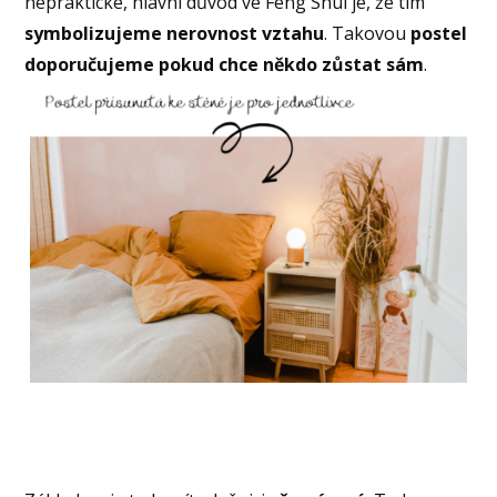
nepraktické, hlavní důvod ve Feng Shui je, že tím
symbolizujeme nerovnost vztahu
. Takovou
postel
doporučujeme pokud chce někdo zůstat sám
.