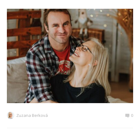
Zuzana Berková
0