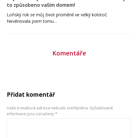
to způsobeno vaším domem!
Loňský rok se můj život proměnil ve velký kolotoč.
Nevěnovala jsem tomu…
Komentáře
Přidat komentář
Vaše e-mailová adresa nebude zveřejněna.
Vyžadované
informace jsou označeny
*