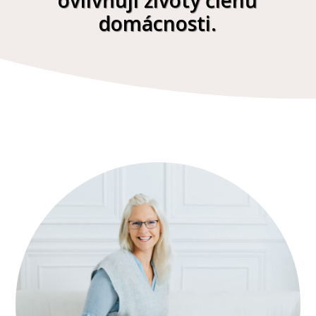
ovlivňují životy členů
domácnosti.