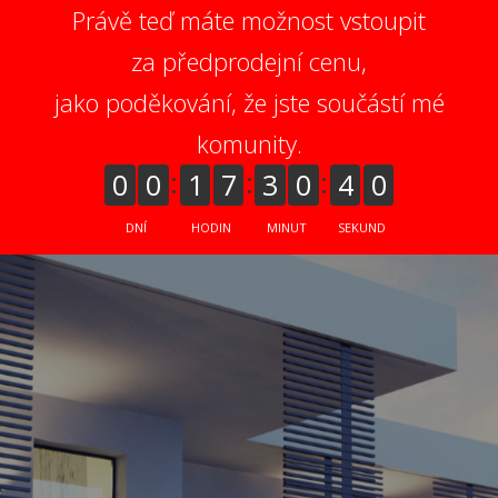
Právě teď máte možnost vstoupit
za předprodejní cenu,
jako poděkování, že jste součástí mé
komunity.
0
0
1
7
3
0
3
9
DNÍ
HODIN
MINUT
SEKUND