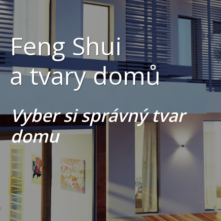
Feng Shui
a tvary domů
Vyber si správný tvar
domu