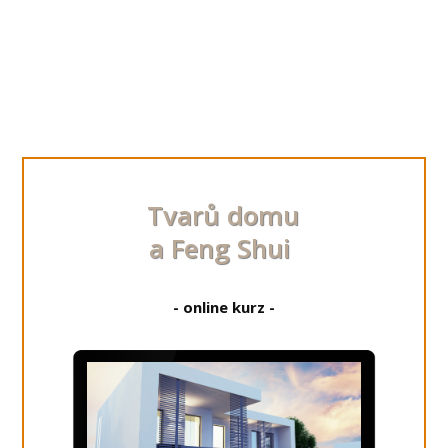
Tvarů domu
a Feng Shui
- online kurz -