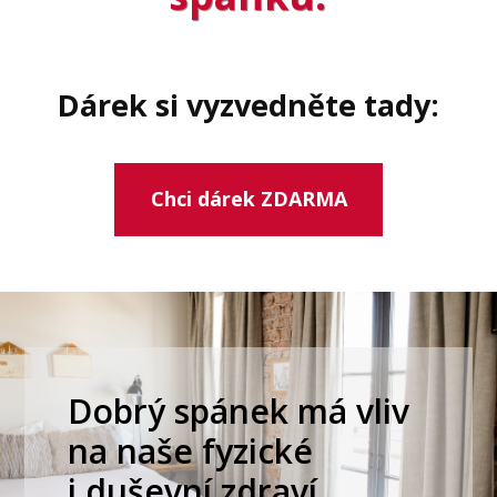
Dárek si vyzvedněte tady:
Chci dárek ZDARMA
Dobrý spánek má vliv
na naše fyzické
i duševní zdraví.