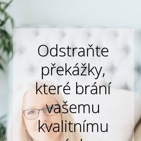
Odstraňte
překážky,
které brání
vašemu
kvalitnímu