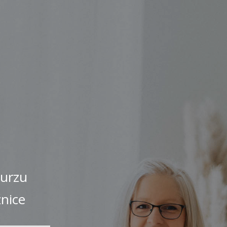
kurzu
žnice