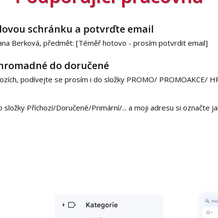
lovou schránku a potvrďte email
ana Berková, předmět: [Téměř hotovo - prosím potvrdit email]
 hromadné do doručené
íchozích, podívejte se prosím i do složky PROMO/ PROMOAKCE
o složky Příchozí/Doručené/Primární/... a moji adresu si označte 