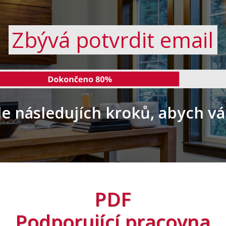
Zbývá potvrdit email
le následujích kroků, abych v
PDF
Podporující pracovna