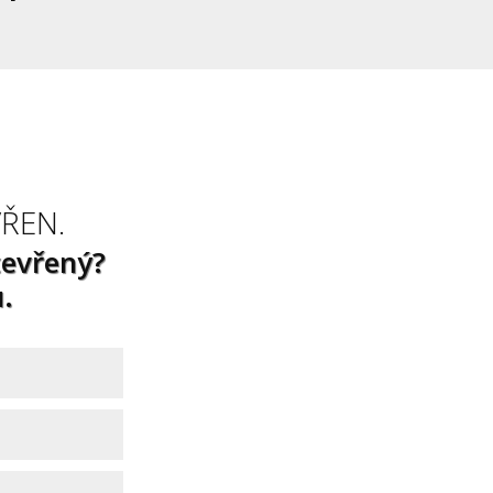
ŘEN.
tevřený?
.