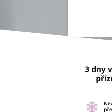
3 dny v
příz
Nev
pře