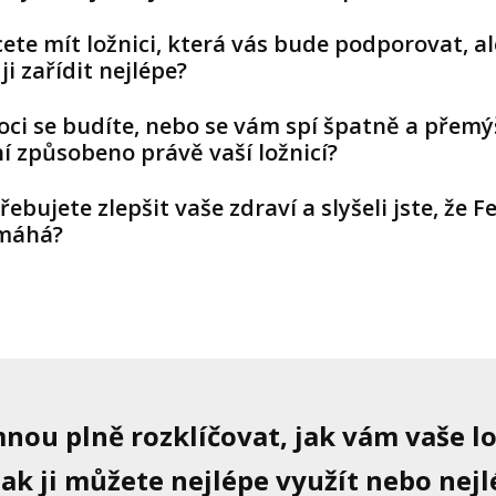
ete mít ložnici, která vás bude podporovat, al
 ji zařídit nejlépe?
oci se budíte, nebo se vám spí špatně a přemýš
í způsobeno právě vaší ložnicí?
řebujete zlepšit vaše zdraví a slyšeli jste, že F
máhá?
mnou plně rozklíčovat, jak vám vaše l
ak ji můžete nejlépe využít nebo nejl