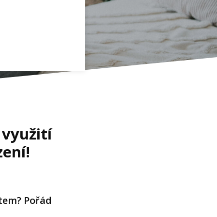
 využití
ení!
ětem? Pořád