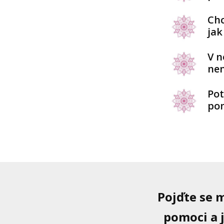
Chc
jak
V n
nen
Pot
po
Pojďte se 
pomoci a j