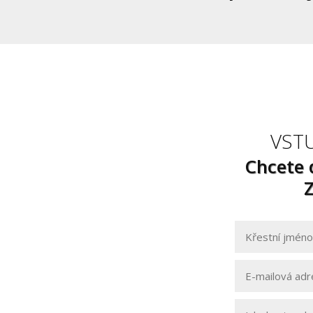
VST
Chcete 
Z