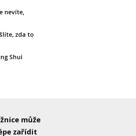
e nevíte,
líte, zda to
eng Shui
ožnice může
épe zařídit