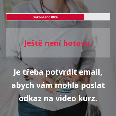
Ještě není hotovo.
Je třeba potvrdit email,
abych vám mohla poslat
odkaz na video kurz.