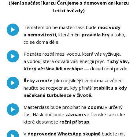
(Není součástí kurzu Čarujeme s domovem ani kurzu
Letící hvězdy)
Tématem druhé masterclass bude
moc vody
u nemovitosti
, která mění
pravidla hry
a toho,
co se doma děje.
Poznáte rozdíl mezi vodou, která vás vyživuje,
a vodou, která odvádí vaši energii pryč.
Tichý vliv,
který většina lidí nechápe
— dokud není pozdě.
Řeky a moře
jako nejsilnější vodní masa vůbec:
naučíte se rozpoznat, kdy přináší
stabilitu a kdy
nečekané turbulence v životě
.
Masterclass bude probíhat na
Zoomu
v určený
čas. Následně bude
záznam
ve členské sekci, ke
které dostanete
roční přístup
.
V
doprovodné WhatsApp skupině
budete mít