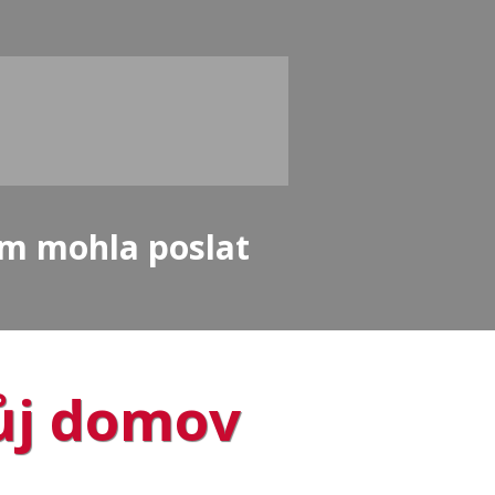
ám mohla poslat
ůj domov