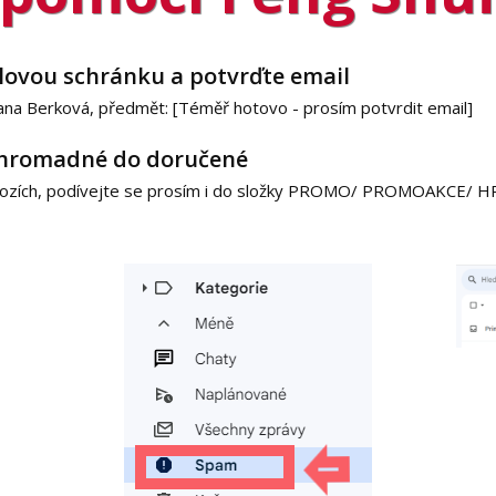
lovou schránku a potvrďte email
ana Berková, předmět: [Téměř hotovo - prosím potvrdit email]
 hromadné do doručené
íchozích, podívejte se prosím i do složky PROMO/ PROMOAKCE