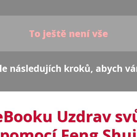
To ještě není vše
le následujích kroků, abych v
eBooku Uzdrav sv
pomocí Feng Shui