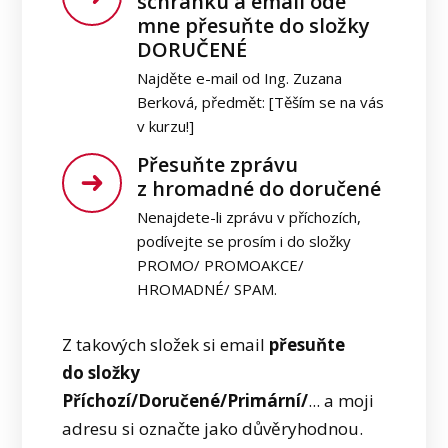
schránku a email ode
mne přesuňte do složky
DORUČENÉ
Najděte e-mail od Ing. Zuzana
Berková, předmět: [Těším se na vás
v kurzu!]
Přesuňte zprávu
z hromadné do doručené
Nenajdete-li zprávu v příchozích,
podívejte se prosím i do složky
PROMO/ PROMOAKCE/
HROMADNÉ/ SPAM.
Z takových složek si email
přesuňte
do složky
Příchozí/Doručené/Primární/
... a moji
adresu si označte jako důvěryhodnou.